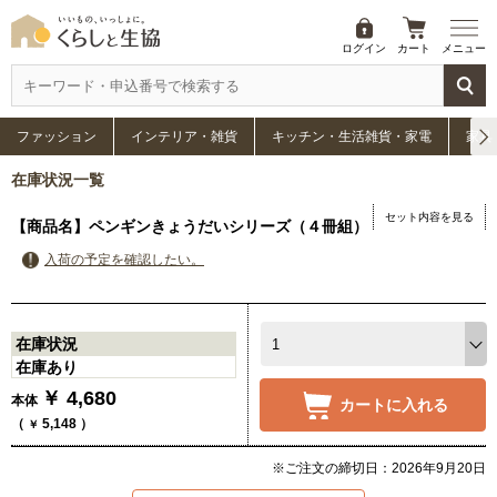
ログイン
カート
メニュー
ファッション
インテリア・雑貨
キッチン・生活雑貨・家電
家具
在庫状況一覧
セット内容を見る
【商品名】ペンギンきょうだいシリーズ（４冊組）
入荷の予定を確認したい。
在庫状況
在庫あり
￥
4,680
本体
カートに入れる
（
5,148
）
￥
※ご注文の締切日：2026年9月20日