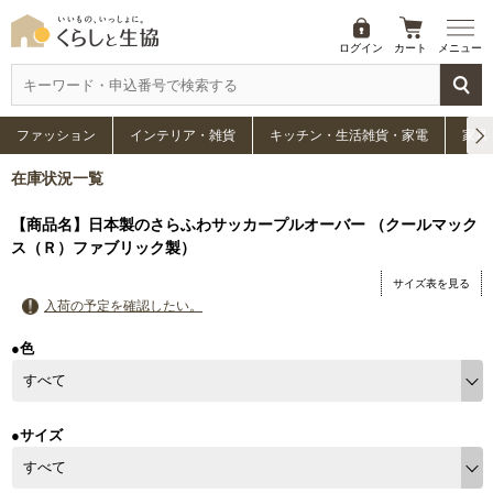
ログイン
カート
メニュー
ファッション
インテリア・雑貨
キッチン・生活雑貨・家電
家具
在庫状況一覧
【商品名】日本製のさらふわサッカープルオーバー （クールマック
ス（Ｒ）ファブリック製）
サイズ表を見る
入荷の予定を確認したい。
●色
●サイズ