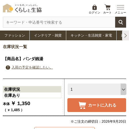
ログイン
カート
メニュー
ファッション
インテリア・雑貨
キッチン・生活雑貨・家電
家具
在庫状況一覧
【商品名】パンダ銭湯
入荷の予定を確認したい。
在庫状況
在庫あり
￥
1,350
本体
カートに入れる
（
1,485
）
￥
※ご注文の締切日：2026年9月20日