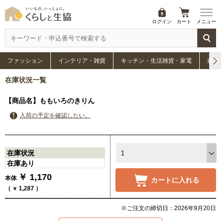
ログイン
カート
メニュー
ファッション
インテリア・雑貨
キッチン・生活雑貨・家電
家具
在庫状況一覧
【商品名】ももいろのきりん
入荷の予定を確認したい。
在庫状況
在庫あり
￥
1,170
本体
カートに入れる
（
1,287
）
￥
※ご注文の締切日：2026年9月20日