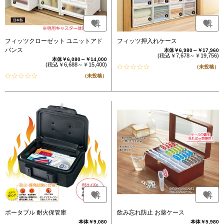
フィッツクローゼット ユニットアド
フィッツ押入れケース
バンス
本体￥6,980～￥17,960
(税込￥7,678～￥19,756)
本体￥6,080～￥14,000
(税込￥6,688～￥15,400)
（未投稿）
（未投稿）
ポータブル 耐火保管庫
飲み忘れ防止 お薬ケース
本体￥9,080
本体￥5,980