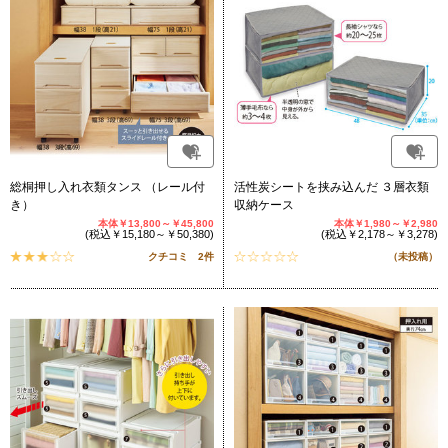
総桐押し入れ衣類タンス （レール付
活性炭シートを挟み込んだ ３層衣類
き）
収納ケース
本体￥13,800～￥45,800
本体￥1,980～￥2,980
(税込￥15,180～￥50,380)
(税込￥2,178～￥3,278)
クチコミ 2件
（未投稿）