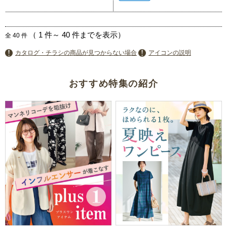
（
1
件～
40
件までを表示）
全
40
件
カタログ・チラシの商品が見つからない場合
アイコンの説明
おすすめ特集の紹介