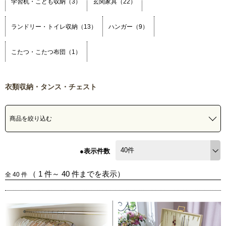
学習机・こども収納（3）
玄関家具（22）
ランドリー・トイレ収納（13）
ハンガー（9）
こたつ・こたつ布団（1）
衣類収納・タンス・チェスト
商品を絞り込む
●表示件数
（
1
件～
40
件までを表示）
全
40
件