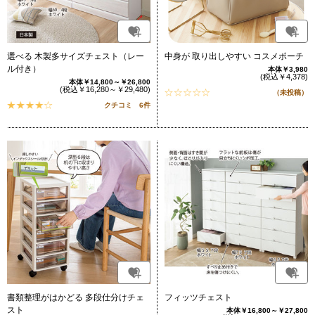
選べる 木製多サイズチェスト（レー
中身が 取り出しやすい コスメポーチ
ル付き）
本体￥3,980
(税込￥4,378)
本体￥14,800～￥26,800
(税込￥16,280～￥29,480)
（未投稿）
クチコミ 6件
書類整理がはかどる 多段仕分けチェ
フィッツチェスト
スト
本体￥16,800～￥27,800