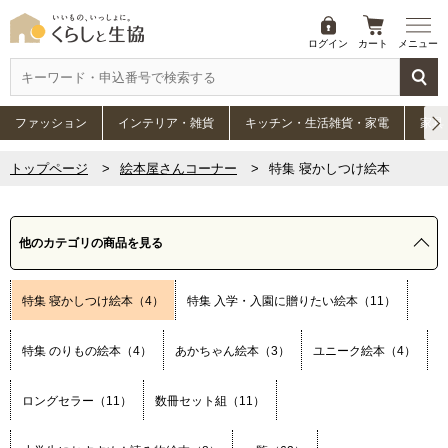
ログイン
カート
メニュー
ファッション
インテリア・雑貨
キッチン・生活雑貨・家電
家具
トップページ
絵本屋さんコーナー
特集 寝かしつけ絵本
他のカテゴリの商品を見る
特集 寝かしつけ絵本（4）
特集 入学・入園に贈りたい絵本（11）
特集 のりもの絵本（4）
あかちゃん絵本（3）
ユニーク絵本（4）
ロングセラー（11）
数冊セット組（11）