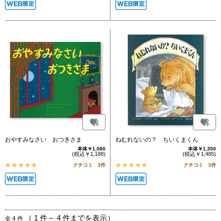
おやすみなさい おつきさま
ねむれないの？ ちいくまくん
本体￥1,080
本体￥1,350
(税込￥1,188)
(税込￥1,485)
クチコミ 3件
クチコミ 3件
（
1
件～
4
件までを表示）
全
4
件