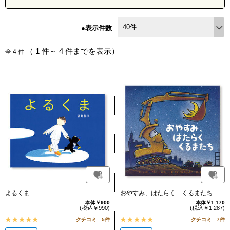
●表示件数
（
1
件～
4
件までを表示）
全
4
件
よるくま
おやすみ、はたらく くるまたち
本体￥900
本体￥1,170
(税込￥990)
(税込￥1,287)
クチコミ 5件
クチコミ 7件