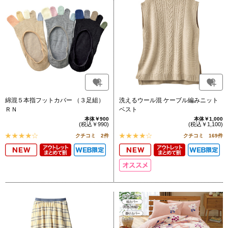
綿混５本指フットカバー （３足組）
洗えるウール混 ケーブル編みニット
ＲＮ
ベスト
本体￥900
本体￥1,000
(税込￥990)
(税込￥1,100)
クチコミ 2件
クチコミ 169件