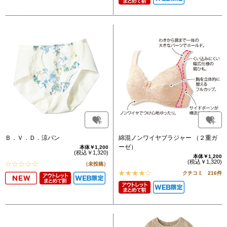
Ｂ．Ｖ．Ｄ．涼パン
綿混ノンワイヤブラジャー （２重ガ
ーゼ）
本体￥1,200
(税込￥1,320)
本体￥1,200
(税込￥1,320)
（未投稿）
クチコミ 216件