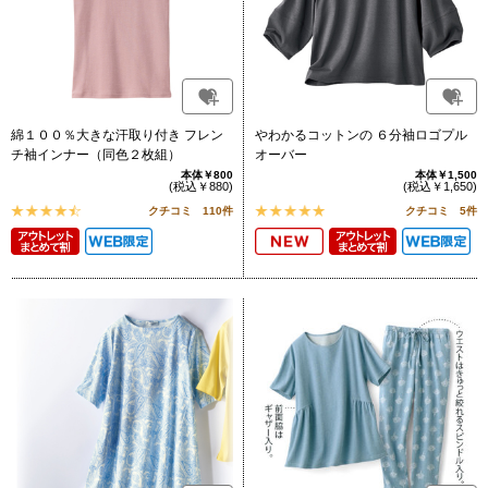
綿１００％大きな汗取り付き フレン
やわかるコットンの ６分袖ロゴプル
チ袖インナー（同色２枚組）
オーバー
本体￥800
本体￥1,500
(税込￥880)
(税込￥1,650)
クチコミ 110件
クチコミ 5件