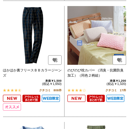
ほかほか裏フリースＢＢカラージーン
のびのび枕カバー （消臭・抗菌防臭
ズ
加工）（同色２柄組）
本体￥1,500
本体￥1,200
(税込￥1,650)
(税込￥1,320)
クチコミ 808件
クチコミ 17件