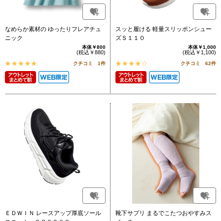
なめらか素材の ゆったりフレアチュ
スッと履ける 軽量スリッポンシュー
ニック
ズＳ１１０
本体￥800
本体￥1,000
(税込￥880)
(税込￥1,100)
クチコミ 1件
クチコミ 62件
ＥＤＷＩＮ レースアップ厚底ソール
靴下サプリ まるでこたつおやすみス