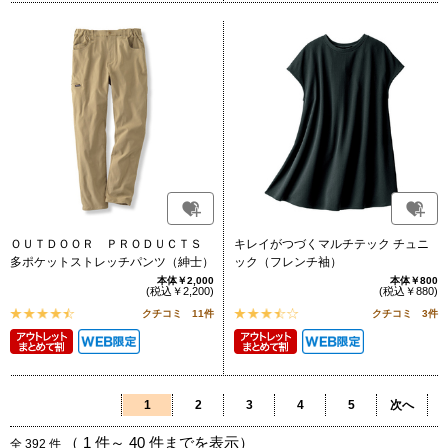
ＯＵＴＤＯＯＲ ＰＲＯＤＵＣＴＳ
キレイがつづくマルチテック チュニ
多ポケットストレッチパンツ（紳士）
ック（フレンチ袖）
本体￥2,000
本体￥800
(税込￥2,200)
(税込￥880)
クチコミ 11件
クチコミ 3件
1
2
3
4
5
次へ
（
1
件～
40
件までを表示）
全
392
件