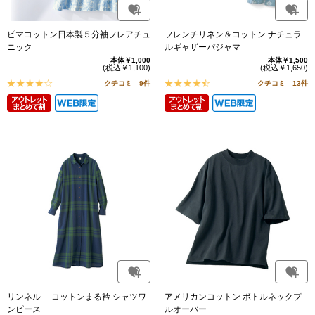
ピマコットン日本製５分袖フレアチュ
フレンチリネン＆コットン ナチュラ
ニック
ルギャザーパジャマ
本体￥1,000
本体￥1,500
(税込￥1,100)
(税込￥1,650)
クチコミ 9件
クチコミ 13件
リンネル コットンまる衿 シャツワ
アメリカンコットン ボトルネックプ
ンピース
ルオーバー