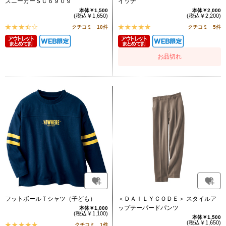
スニーカーＳＣ６９０９
イッチ
本体￥1,500
本体￥2,000
(税込￥1,650)
(税込￥2,200)
クチコミ 10件
クチコミ 5件
お品切れ
フットボールＴシャツ（子ども）
＜ＤＡＩＬＹＣＯＤＥ＞ スタイルア
ップテーパードパンツ
本体￥1,000
(税込￥1,100)
本体￥1,500
(税込￥1,650)
クチコミ 1件