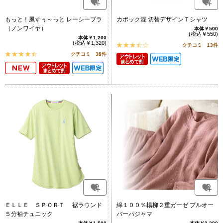
もっと！風すぅ～っと レーシーブラ
カポック混 切替デザインＴシャツ
（ノンワイヤ）
本体￥500
(税込￥550)
本体￥1,200
(税込￥1,320)
クチコミ 13件
クチコミ 38件
ＥＬＬＥ ＳＰＯＲＴ 裾ラウンド
綿１００％楊柳２重ガーゼ プルオー
５分袖チュニック
バーパジャマ