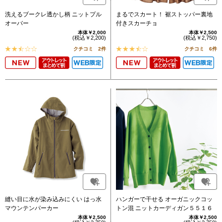
洗えるブークレ透かし柄 ニットプル
まるでスカート！ 裾ストッパー裏地
オーバー
付きスカーチョ
本体￥2,000
本体￥2,500
(税込￥2,200)
(税込￥2,750)
クチコミ 2件
クチコミ 6件
縫い目に水が染み込みにくい はっ水
ハンガーで干せる オーガニックコッ
マウンテンパーカー
トン混 ニットカーディガン５５１６
本体￥2,500
本体￥2,500