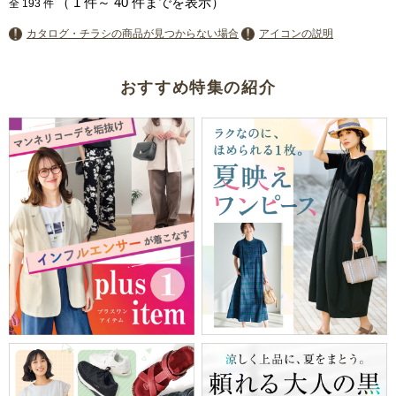
（
1
件～
40
件までを表示）
全
193
件
カタログ・チラシの商品が見つからない場合
アイコンの説明
おすすめ特集の紹介