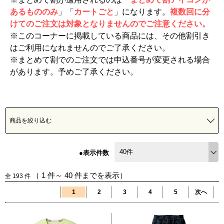
あるもののみ
」「
カートごと
」になります。
複数回に分
けてのご注文は対象となりませんのでご注意ください。
※このコーナーに掲載している商品には、その他割引き
はご利用になれませんのでご了承ください。
※まとめて割でのご注文では申込番号が変更される場合
があります。予めご了承ください。
商品を絞り込む
●表示件数
（
1
件～
40
件までを表示）
全
193
件
1
2
3
4
5
次へ