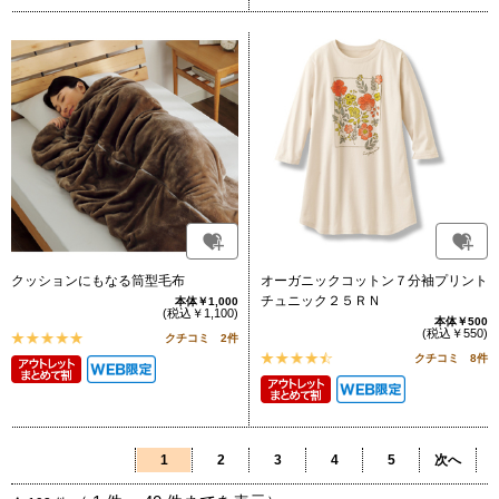
クッションにもなる筒型毛布
オーガニックコットン７分袖プリント
チュニック２５ＲＮ
本体￥1,000
(税込￥1,100)
本体￥500
(税込￥550)
クチコミ 2件
クチコミ 8件
1
2
3
4
5
次へ