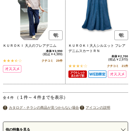
ＫＵＲＯＫＩ 大人のフレアデニム
ＫＵＲＯＫＩ大人シルエット フレア
デニムスカートＲＮ
本体￥3,990
(税込￥4,389)
本体￥2,700
(税込￥2,970)
クチコミ 29件
クチコミ 21件
（
1
件～
4
件までを表示）
全
4
件
カタログ・チラシの商品が見つからない場合
アイコンの説明
他の特集を見る