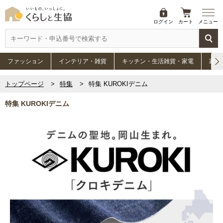
ログイン
カート
メニュー
ファッション
インテリア・雑貨
キッチン・生活雑貨・家電
家具
トップページ
特集
特集 KUROKIデニム
特集 KUROKIデニム