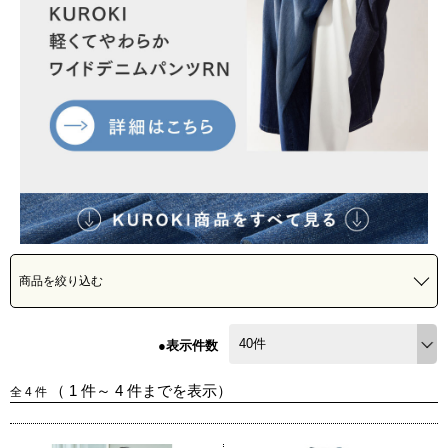
商品を絞り込む
●表示件数
（
1
件～
4
件までを表示）
全
4
件