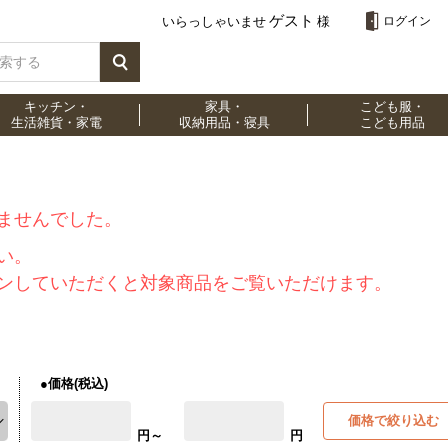
ゲスト
いらっしゃいませ
様
ログイン
キッチン・
家具・
こども服・
生活雑貨・家電
収納用品・寝具
こども用品
ませんでした。
い。
ンしていただくと対象商品をご覧いただけます。
●価格(税込)
価格で絞り込む
円～
円