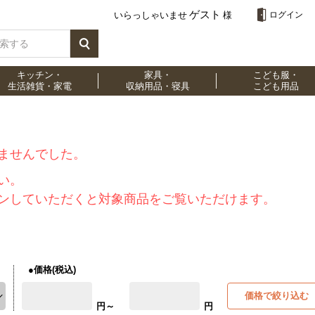
ゲスト
いらっしゃいませ
様
ログイン
キッチン・
家具・
こども服・
生活雑貨・家電
収納用品・寝具
こども用品
ませんでした。
い。
ンしていただくと対象商品をご覧いただけます。
●価格(税込)
価格で絞り込む
円～
円