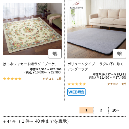
はっ水ジャカード織ラグ「ブーケ」
ボリュームタイプ ラグの下に敷く
アンダーラグ
本体￥9,900～￥20,900
(税込￥10,890～￥22,990)
本体￥10,437～￥15,891
(税込￥11,480～￥17,480)
クチコミ 1件
クチコミ 1件
1
2
次へ
（
1
件～
40
件までを表示）
全
47
件