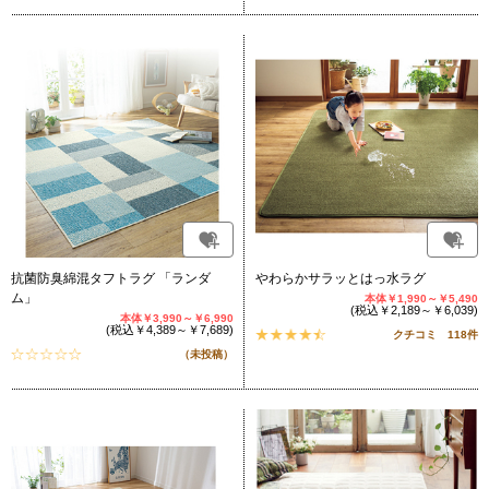
抗菌防臭綿混タフトラグ 「ランダ
やわらかサラッとはっ水ラグ
ム」
本体￥1,990～￥5,490
(税込￥2,189～￥6,039)
本体￥3,990～￥6,990
(税込￥4,389～￥7,689)
クチコミ 118件
（未投稿）