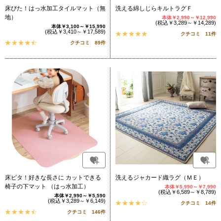
床ぴた！はっ水加工タイルマット（無
洗える綿しじらキルトラグＦ
地）
本体￥2,990～￥12,990
(税込￥3,289～￥14,289)
本体￥3,100～￥15,990
(税込￥3,410～￥17,589)
クチコミ 11件
クチコミ 89件
床ピタ！好きな長さに カットできる
洗えるジャカード織ラグ（ＭＥ）
椅子の下マット （はっ水加工）
本体￥5,990～￥7,990
(税込￥6,589～￥8,789)
本体￥2,990～￥5,590
(税込￥3,289～￥6,149)
クチコミ 14件
クチコミ 146件