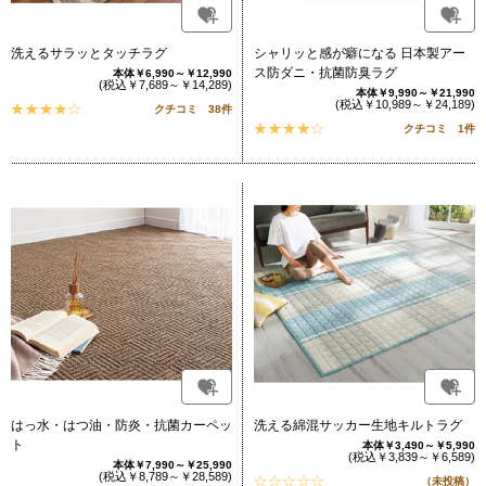
洗えるサラッとタッチラグ
シャリッと感が癖になる 日本製アー
ス防ダニ・抗菌防臭ラグ
本体￥6,990～￥12,990
(税込￥7,689～￥14,289)
本体￥9,990～￥21,990
(税込￥10,989～￥24,189)
クチコミ 38件
クチコミ 1件
はっ水・はつ油・防炎・抗菌カーペッ
洗える綿混サッカー生地キルトラグ
ト
本体￥3,490～￥5,990
(税込￥3,839～￥6,589)
本体￥7,990～￥25,990
(税込￥8,789～￥28,589)
（未投稿）