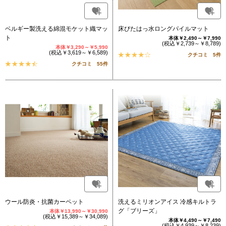
ベルギー製洗える綿混モケット織マッ
床ぴたはっ水ロングパイルマット
ト
本体￥2,490～￥7,990
(税込￥2,739～￥8,789)
本体￥3,290～￥5,990
(税込￥3,619～￥6,589)
クチコミ 5件
クチコミ 55件
ウール防炎・抗菌カーペット
洗えるミリオンアイス 冷感キルトラ
グ「ブリーズ」
本体￥13,990～￥30,990
(税込￥15,389～￥34,089)
本体￥4,490～￥7,490
(税込￥4,939～￥8,239)