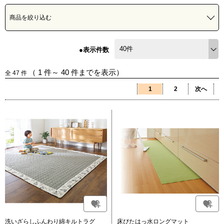
商品を絞り込む
●表示件数
（
1
件～
40
件までを表示）
全
47
件
1
2
次へ
洗いざらしふんわり綿キルトラグ
床ぴたはっ水ロングマット