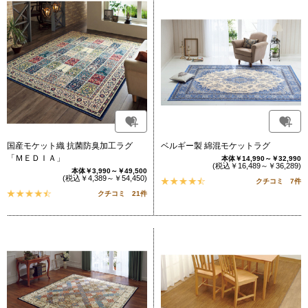
国産モケット織 抗菌防臭加工ラグ
ベルギー製 綿混モケットラグ
「ＭＥＤＩＡ」
本体￥14,990～￥32,990
(税込￥16,489～￥36,289)
本体￥3,990～￥49,500
(税込￥4,389～￥54,450)
クチコミ 7件
クチコミ 21件