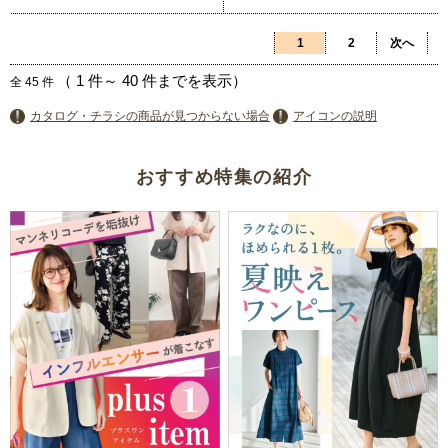
1
2
次へ
（
1
件～
40
件までを表示）
全
45
件
カタログ・チラシの商品が見つからない場合
アイコンの説明
おすすめ特集の紹介