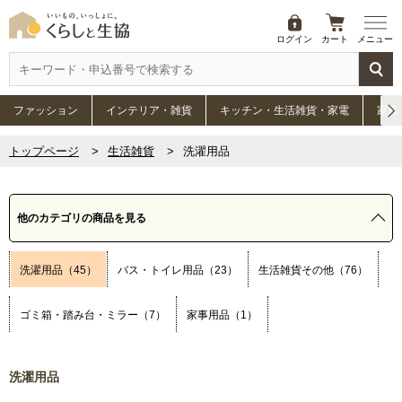
ログイン
カート
メニュー
ファッション
インテリア・雑貨
キッチン・生活雑貨・家電
家具
トップページ
生活雑貨
洗濯用品
他のカテゴリの商品を見る
洗濯用品（45）
バス・トイレ用品（23）
生活雑貨その他（76）
ゴミ箱・踏み台・ミラー（7）
家事用品（1）
洗濯用品