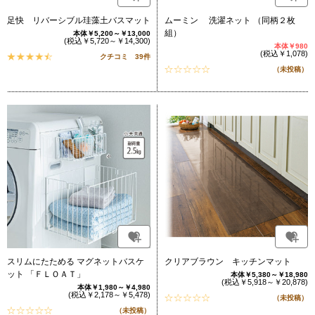
足快 リバーシブル珪藻土バスマット
ムーミン 洗濯ネット （同柄２枚
組）
本体￥5,200～￥13,000
(税込￥5,720～￥14,300)
本体￥980
(税込￥1,078)
クチコミ 39件
（未投稿）
スリムにたためる マグネットバスケ
クリアブラウン キッチンマット
ット 「ＦＬＯＡＴ」
本体￥5,380～￥18,980
(税込￥5,918～￥20,878)
本体￥1,980～￥4,980
(税込￥2,178～￥5,478)
（未投稿）
（未投稿）