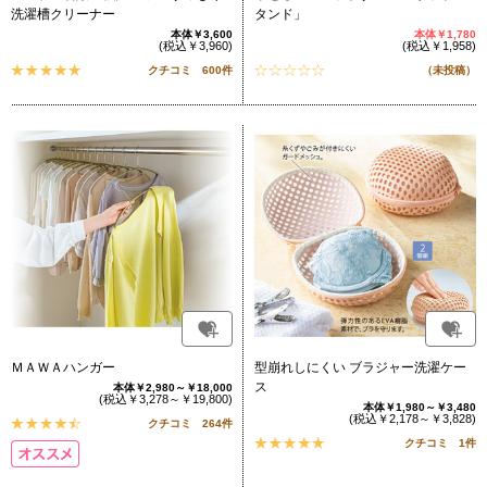
洗濯槽クリーナー
タンド」
本体￥3,600
本体￥1,780
(税込￥3,960)
(税込￥1,958)
クチコミ 600件
（未投稿）
ＭＡＷＡハンガー
型崩れしにくい ブラジャー洗濯ケー
ス
本体￥2,980～￥18,000
(税込￥3,278～￥19,800)
本体￥1,980～￥3,480
(税込￥2,178～￥3,828)
クチコミ 264件
クチコミ 1件