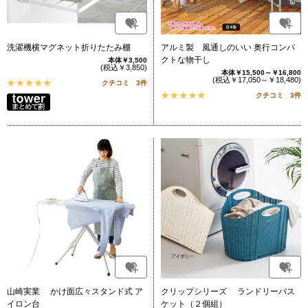
洗濯機横マグネット折りたたみ棚
アルミ製 風通しのいい 奥行コンパ
クトな物干し
本体￥3,500
(税込￥3,850)
本体￥15,500～￥16,800
(税込￥17,050～￥18,480)
クチコミ 3件
クチコミ 3件
山崎実業 かけ面広々スタンド式 ア
クリップシリーズ ランドリーバス
イロン台
ケット（２個組）