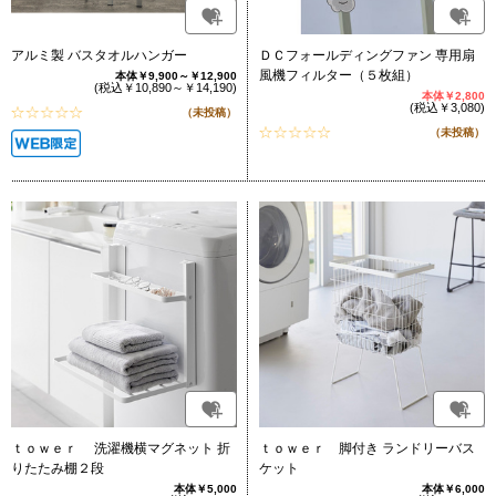
アルミ製 バスタオルハンガー
ＤＣフォールディングファン 専用扇
風機フィルター（５枚組）
本体￥9,900～￥12,900
(税込￥10,890～￥14,190)
本体￥2,800
(税込￥3,080)
（未投稿）
（未投稿）
ｔｏｗｅｒ 洗濯機横マグネット 折
ｔｏｗｅｒ 脚付き ランドリーバス
りたたみ棚２段
ケット
本体￥5,000
本体￥6,000