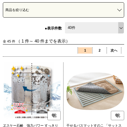
商品を絞り込む
●表示件数
（
1
件～
40
件までを表示）
全
45
件
1
2
次へ
ヱスケー石鹸 強力パワー すっきり
干せるバスマットすのこ 「サットス