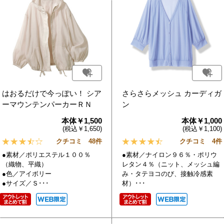
はおるだけで今っぽい！ シア
さらさらメッシュ カーディガ
ーマウンテンパーカーＲＮ
ン
本体￥1,500
本体￥1,000
(税込￥1,650)
(税込￥1,100)
クチコミ 48件
クチコミ 4件
●素材／ポリエステル１００％
●素材／ナイロン９６％・ポリウ
（織物、平織）
レタン４％（ニット、メッシュ編
●色／アイボリー
み・タテヨコのび、接触冷感素
●サイズ／Ｓ･･･
材）･･･