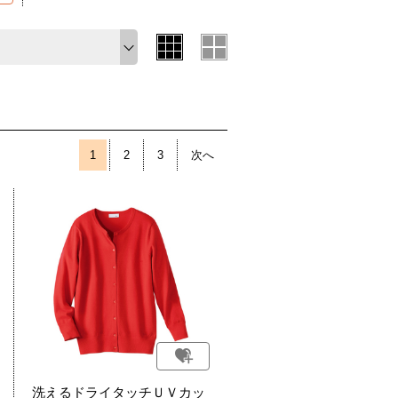
1
2
3
次へ
洗えるドライタッチＵＶカッ