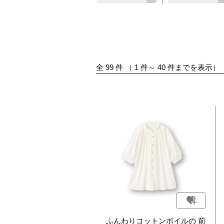
全
99
件
（
1
件～
40
件までを表示）
ふんわりコットンボイルの 前