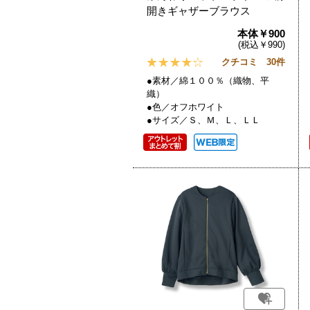
開きギャザーブラウス
本体￥900
(税込￥990)
クチコミ 30件
●素材／綿１００％（織物、平
織）
●色／オフホワイト
●サイズ／Ｓ、Ｍ、Ｌ、ＬＬ