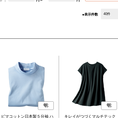
円～
円
●表示件数
ピマコットン日本製５分袖 ハ
キレイがつづくマルチテック