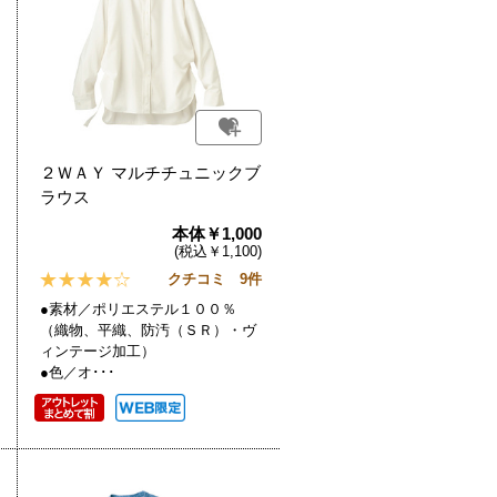
２ＷＡＹ マルチチュニックブ
ラウス
本体￥1,000
(税込￥1,100)
クチコミ 9件
●素材／ポリエステル１００％
（織物、平織、防汚（ＳＲ）・ヴ
ィンテージ加工）
●色／オ･･･