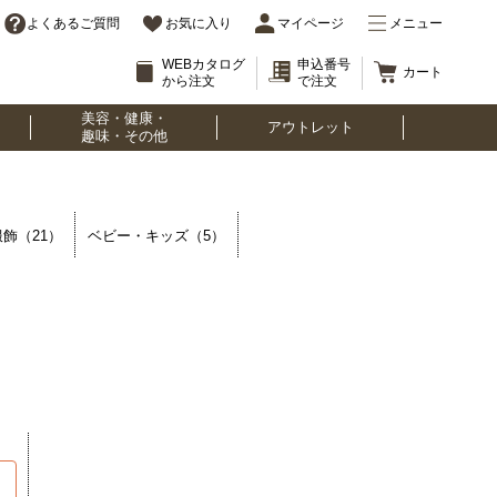
よくあるご質問
お気に入り
マイページ
メニュー
WEBカタログ
申込番号
カート
から注文
で注文
美容・健康・
アウトレット
趣味・その他
飾（21）
ベビー・キッズ（5）