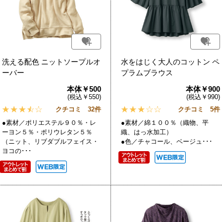
洗える配色 ニットソープルオ
水をはじく大人のコットン ペ
ーバー
プラムブラウス
本体￥500
本体￥900
(税込￥550)
(税込￥990)
クチコミ 32件
クチコミ 5件
●素材／ポリエステル９０％・レ
●素材／綿１００％（織物、平
ーヨン５％・ポリウレタン５％
織、はっ水加工）
（ニット、リブダブルフェイス・
●色／チャコール、ベージュ･･･
ヨコの･･･