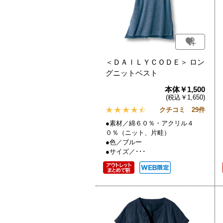
＜ＤＡＩＬＹＣＯＤＥ＞ ロン
グニットベスト
本体￥1,500
(税込￥1,650)
クチコミ 29件
●素材／綿６０％・アクリル４
０％（ニット、片畦）
●色／ブルー
●サイズ／･･･