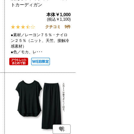
トカーディガン
本体￥1,000
(税込￥1,100)
クチコミ 9件
●素材／レーヨン７５％・ナイロ
ン２５％（ニット、天竺、接触冷
感素材）
●色／モカ、レ･･･