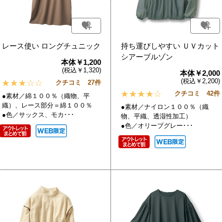
レース使い ロングチュニック
持ち運びしやすい ＵＶカット
シアーブルゾン
本体￥1,200
(税込￥1,320)
本体￥2,000
(税込￥2,200)
クチコミ 27件
クチコミ 42件
●素材／綿１００％（織物、平
織）、レース部分＝綿１００％
●素材／ナイロン１００％（織
●色／サックス、モカ･･･
物、平織、透湿性加工）
●色／オリーブグレー･･･