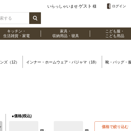
ゲスト
いらっしゃいませ
様
ログイン
キッチン・
家具・
こども服・
生活雑貨・家電
収納用品・寝具
こども用品
ンズ（12）
インナー・ホームウェア・パジャマ（18）
靴・バッグ・服
●価格(税込)
価格で絞り込む