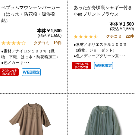
ペプラムマウンテンパーカー
あったか身頃裏シャギー付き
（はっ水・防花粉・吸湿発
小紋プリントブラウス
熱）
本体￥1,500
(税込￥1,650)
本体￥1,500
(税込￥1,650)
クチコミ 22件
クチコミ 19件
●素材／ポリエステル１００％
（織物、ジョーゼット）
●素材／ナイロン１００％（織
●色／ディープグリーン系･･･
物、平織、はっ水・防花粉加工）
●色／カーキ･･･