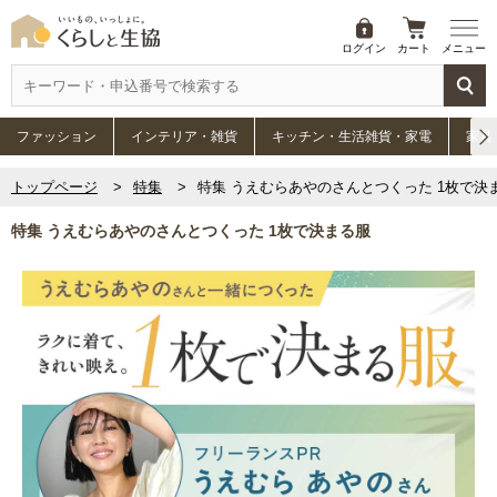
ログイン
カート
メニュー
ファッション
インテリア・雑貨
キッチン・生活雑貨・家電
家具
トップページ
特集
特集 うえむらあやのさんとつくった 1枚で決
特集 うえむらあやのさんとつくった 1枚で決まる服