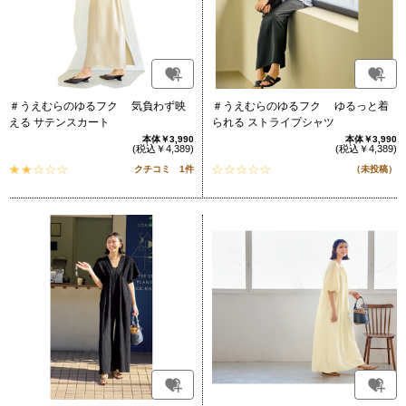
＃うえむらのゆるフク 気負わず映
＃うえむらのゆるフク ゆるっと着
える サテンスカート
られる ストライプシャツ
本体￥3,990
本体￥3,990
(税込￥4,389)
(税込￥4,389)
クチコミ 1件
（未投稿）