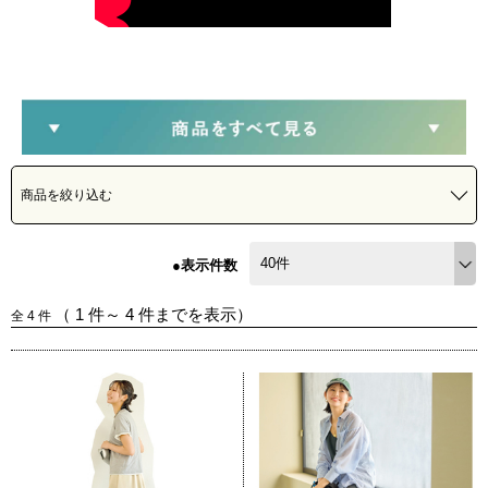
商品を絞り込む
●表示件数
（
1
件～
4
件までを表示）
全
4
件