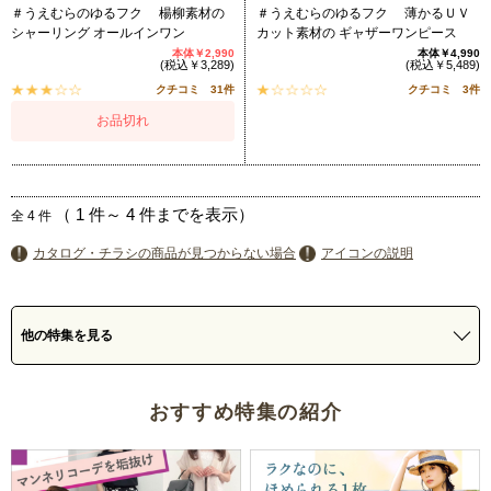
＃うえむらのゆるフク 楊柳素材の
＃うえむらのゆるフク 薄かるＵＶ
シャーリング オールインワン
カット素材の ギャザーワンピース
本体￥2,990
本体￥4,990
(税込￥3,289)
(税込￥5,489)
クチコミ 31件
クチコミ 3件
お品切れ
（
1
件～
4
件までを表示）
全
4
件
カタログ・チラシの商品が見つからない場合
アイコンの説明
他の特集を見る
おすすめ特集の紹介