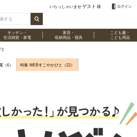
ゲスト
いらっしゃいませ
様
ログイン
キッチン・
家具・
こども服・
生活雑貨・家電
収納用品・寝具
こども用品
びと
電（6）
特集 WEBすこやかびと（22）